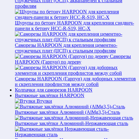
стружечных плит (ОСП), аквапанелей к стальным
профилям
Шурупы по бетону HARPOON для крепления сэндвич-
панели к бетону HCC-R-S19, HC-X
Саморезы HARPOON для крепления цементно-
стружечных плит (ЦСП) к стальным профилям
Саморезы
HARPOON (Гарпун) по дереву
Саморезы HARPOON (Гарпун) для доборных элементов
и скрепления профлистов между собой
Колпачки для саморезов HARPOON
Вытяжные заклёпки HARPOON
Втулки
Вытяжные заклёпки Алюминий (AlMg3,5)-Сталь
Вытяжные заклёпки Алюминий-Нержавеющая сталь