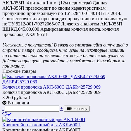
АКЛ-955П. 4 витка в 1 п.м. (12м периметра) Данная
АКЛ-955П превосходит по своим характеристикам
продукцию производимую по ТУ 5284-001-40131717-2014.
Соответствует или превосходит продукцию изготавливаемую
по ТУ 5212-001-70272065-07 Является аналогом АКЛ-955П
ШЦКД.045.00.000 Армированная колючая лента, колючая
проволока, АКЛ-955П
Уважаемые покупатели! В связи со сложившейся ситуацией в
стране и в мире, сообщаем, что цены на некоторые позиции
на сайте постоянно меняются и могут быть не актуальны.
Действующие цены уточняйте у менеджеров. Благодарим за
понимание.
Похожие товары
Колючая проволока АКЛ-600С ДАБР.425729.069
Колючая проволока АКЛ-600С ДАБР.425729.069
3 260
руб.
за 1
В наличии
-
+
В корзину
Кронштейн наклонный для АКЛ-600П
Кронштейн наклонный для АКЛ-600П