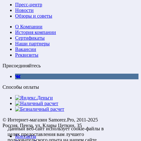
Пресс-центр
Новости
Обзоры и советы
О Компании
История компании
Сертификаты
Наши партнеры
Вакансии
Реквизиты
Присоединяйтесь
Способы оплаты
© Интернет-магазин Samorez.Pro, 2011-2025
Россия, Пенза, ул. Клары Цеткин, 35
Данный веб-сайт использует cookie-файлы в
целях предоставления вам лучшего
Контакты
пользовательского опыта на нашем сайте.