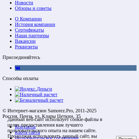
Новости
Обзоры и советы
О Компании
История компании
Сертификаты
Наши партнеры
Вакансии
Реквизиты
Присоединяйтесь
Способы оплаты
© Интернет-магазин Samorez.Pro, 2011-2025
Россия, Пенза, ул. Клары Цеткин, 35
Данный веб-сайт использует cookie-файлы в
целях предоставления вам лучшего
Контакты
пользовательского опыта на нашем сайте.
Карта сайта
Продолжая использовать данный сайт, вы
Пользовательское соглашение