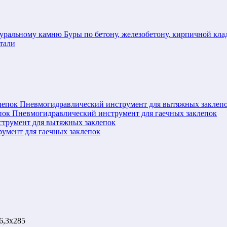
Буры по бетону, железобетону, кирпичной кл
тали
Пневмогидравлический инструмент для вытяжных заклеп
Пневмогидравлический инструмент для гаечных заклепок
струмент для вытяжных заклепок
румент для гаечных заклепок
6,3x285