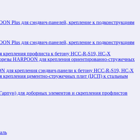
N Plus для сэндвич-панелей, крепление к подконструкциям
N Plus для сэндвич-панелей, крепление к подконструкциям
крепления профлиста к бетону HCC-R-S19, HC-X
орезы HARPOON для крепления ориентированно-стружечных
 для крепления сэндвич-панели к бетону HCC-R-S19, HC-X
крепления цементно-стружечных плит (ЦСП) к стальным
рпун) для доборных элементов и скрепления профлистов
аль