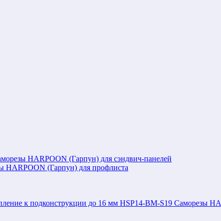
аморезы HARPOON (Гарпун) для сэндвич-панелей
ы HARPOON (Гарпун) для профлиста
Саморезы HAR