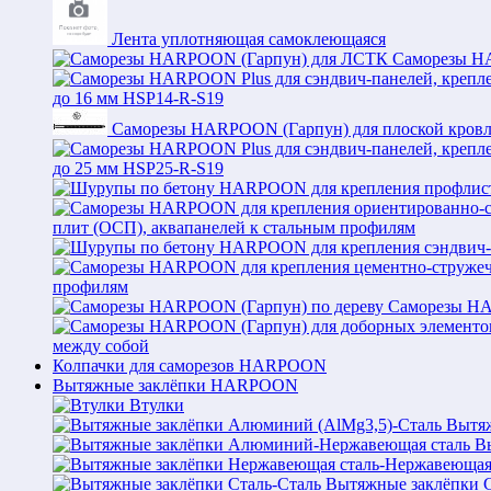
Лента уплотняющая самоклеющаяся
Саморезы H
до 16 мм HSP14-R-S19
Саморезы HARPOON (Гарпун) для плоской кров
до 25 мм HSP25-R-S19
плит (ОСП), аквапанелей к стальным профилям
профилям
Саморезы HA
между собой
Колпачки для саморезов HARPOON
Вытяжные заклёпки HARPOON
Втулки
Вытяж
В
Вытяжные заклёпки С