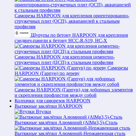
Саморезы HARPOON для крепления ориентированно-
стружечных плит (ОСП), аквапанелей к стальным
профилям
Шурупы по бетону HARPOON для крепления
сэндвич-панели к бетону HCC-R-S19, HC-X
Саморезы HARPOON для крепления цементно-
стружечных плит (ЦСП) к стальным профилям
Саморезы
HARPOON (Гарпун) по дереву
Саморезы HARPOON (Гарпун) для доборных элементов
и скрепления профлистов между собой
Колпачки для саморезов HARPOON
Вытяжные заклёпки HARPOON
Втулки
Вытяжные заклёпки Алюминий (AlMg3,5)-Сталь
Вытяжные заклёпки Алюминий-Нержавеющая сталь