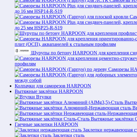
Саморезы H
до 16 мм HSP14-R-S19
Са
до 25 мм HSP25-R-S19
плит (ОСП), аквапанелей к стальным профилям
Шурупы по бетону HARPOON для крепления сэн
профилям
Саморезы HA
между собой
Колпачки для саморезов HARPOON
Вытяжные заклёпки HARPOON
Втулки
Вытяж
В
Вытяжные заклёпки С
Гаечные заклепки HARPOON
Заклепки нержавеющая с
Заклепки сталь