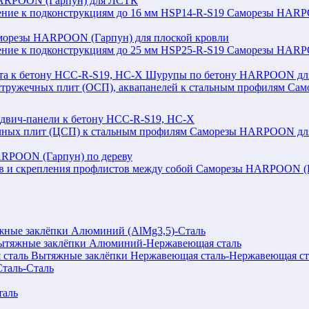
ARPOON (Гарпун) для ЛСТК
Саморезы HARPOO
морезы HARPOON (Гарпун) для плоской кровли
Саморезы HARPOO
Шурупы по бетону HARPOON для 
Сам
двич-панели к бетону HCC-R-S19, HC-X
Саморезы HARPOON для 
RPOON (Гарпун) по дереву
Саморезы HARPOON (Га
ные заклёпки Алюминий (AlMg3,5)-Сталь
ытяжные заклёпки Алюминий-Нержавеющая сталь
Вытяжные заклёпки Нержавеющая сталь-Нержавеющая ст
таль-Сталь
таль