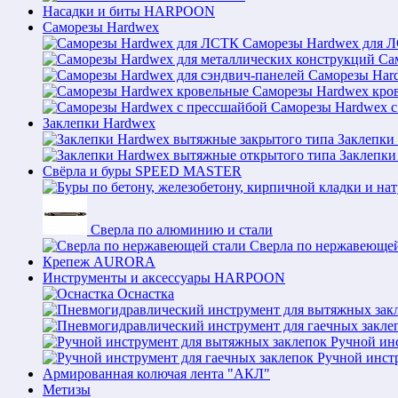
Насадки и биты HARPOON
Саморезы Hardwex
Саморезы Hardwex для 
Са
Саморезы Hard
Саморезы Hardwex кро
Саморезы Hardwex с
Заклепки Hardwex
Заклепки
Заклепки
Свёрла и буры SPEED MASTER
Сверла по алюминию и стали
Сверла по нержавеющей
Крепеж AURORA
Инструменты и аксессуары HARPOON
Оснастка
Ручной ин
Ручной инст
Армированная колючая лента "АКЛ"
Метизы