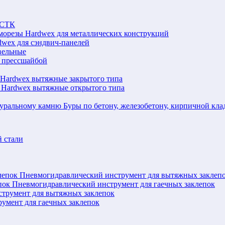
ЛСТК
морезы Hardwex для металлических конструкций
wex для сэндвич-панелей
вельные
 прессшайбой
 Hardwex вытяжные закрытого типа
 Hardwex вытяжные открытого типа
Буры по бетону, железобетону, кирпичной кл
 стали
Пневмогидравлический инструмент для вытяжных заклеп
Пневмогидравлический инструмент для гаечных заклепок
струмент для вытяжных заклепок
румент для гаечных заклепок