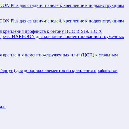
N Plus для сэндвич-панелей, крепление к подконструкциям
N Plus для сэндвич-панелей, крепление к подконструкциям
крепления профлиста к бетону HCC-R-S19, HC-X
орезы HARPOON для крепления ориентированно-стружечных
крепления цементно-стружечных плит (ЦСП) к стальным
рпун) для доборных элементов и скрепления профлистов
аль