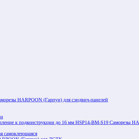
аморезы HARPOON (Гарпун) для сэндвич-панелей
ли
Саморезы HAR
я самоклеющаяся