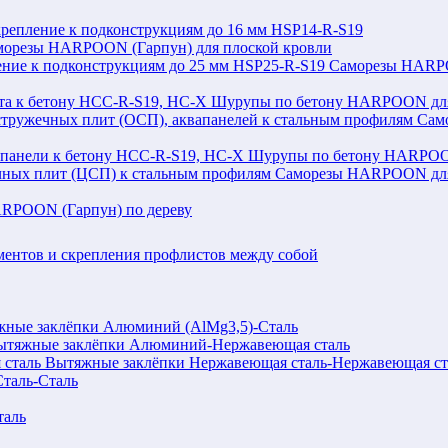
репление к подконструкциям до 16 мм HSP14-R-S19
морезы HARPOON (Гарпун) для плоской кровли
Саморезы HARPOO
Шурупы по бетону HARPOON для 
Сам
Шурупы по бетону HARPOON
Саморезы HARPOON для 
RPOON (Гарпун) по дереву
ентов и скрепления профлистов между собой
ные заклёпки Алюминий (AlMg3,5)-Сталь
ытяжные заклёпки Алюминий-Нержавеющая сталь
Вытяжные заклёпки Нержавеющая сталь-Нержавеющая ст
таль-Сталь
таль