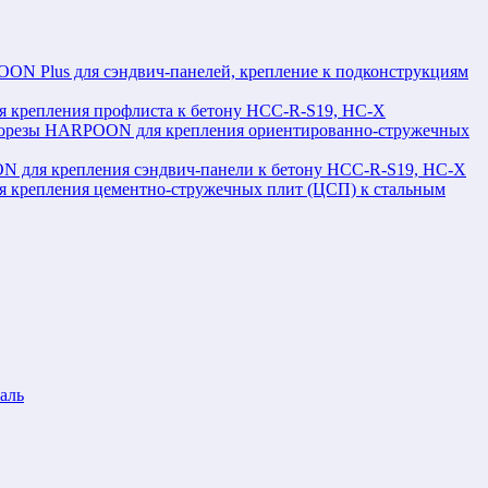
N Plus для сэндвич-панелей, крепление к подконструкциям
крепления профлиста к бетону HCC-R-S19, HC-X
орезы HARPOON для крепления ориентированно-стружечных
 для крепления сэндвич-панели к бетону HCC-R-S19, HC-X
крепления цементно-стружечных плит (ЦСП) к стальным
аль