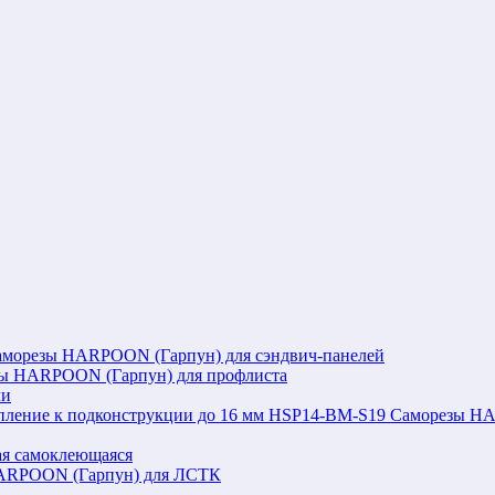
аморезы HARPOON (Гарпун) для сэндвич-панелей
ы HARPOON (Гарпун) для профлиста
ли
Саморезы HAR
я самоклеющаяся
ARPOON (Гарпун) для ЛСТК