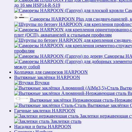
до 16 мм HSP14-R-S19
Са
Саморезы HARPOON Plus для сэндвич-панелей, к
плит (ОСП), аквапанелей к стальным профилям
профилям
Саморезы HA
между собой
Колпачки для саморезов HARPOON
Вытяжные заклёпки HARPOON
Втулки
Вытяж
В
Вытяжные заклёпки Нержавеющая сталь-Нержаве
Вытяжные заклёпки С
Гаечные заклепки HARPOON
Заклепки нержавеющая с
Заклепки сталь
Насадки и биты HARPOON
Саморезы Hardwex