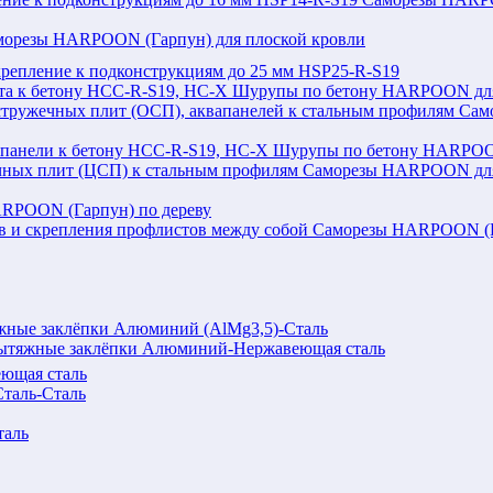
морезы HARPOON (Гарпун) для плоской кровли
репление к подконструкциям до 25 мм HSP25-R-S19
Шурупы по бетону HARPOON для 
Сам
Шурупы по бетону HARPOON
Саморезы HARPOON для 
RPOON (Гарпун) по дереву
Саморезы HARPOON (Га
ные заклёпки Алюминий (AlMg3,5)-Сталь
ытяжные заклёпки Алюминий-Нержавеющая сталь
ющая сталь
таль-Сталь
таль