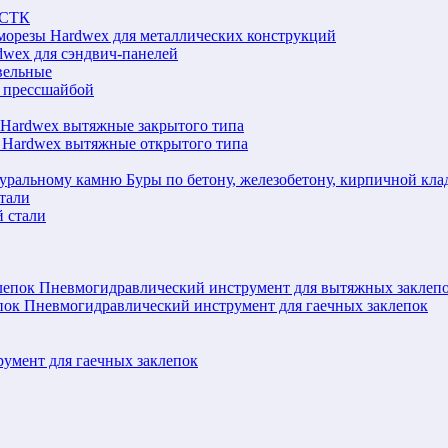
ЛСТК
морезы Hardwex для металлических конструкций
wex для сэндвич-панелей
вельные
 прессшайбой
 Hardwex вытяжные закрытого типа
 Hardwex вытяжные открытого типа
Буры по бетону, железобетону, кирпичной кл
тали
 стали
Пневмогидравлический инструмент для вытяжных заклеп
Пневмогидравлический инструмент для гаечных заклепок
румент для гаечных заклепок