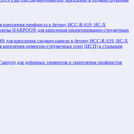
крепления профлиста к бетону HCC-R-S19, HC-X
орезы HARPOON для крепления ориентированно-стружечных
 для крепления сэндвич-панели к бетону HCC-R-S19, HC-X
крепления цементно-стружечных плит (ЦСП) к стальным
рпун) для доборных элементов и скрепления профлистов