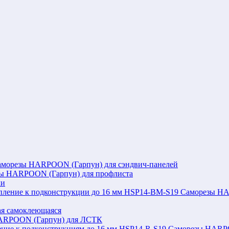
аморезы HARPOON (Гарпун) для сэндвич-панелей
ы HARPOON (Гарпун) для профлиста
ли
Саморезы HAR
я самоклеющаяся
ARPOON (Гарпун) для ЛСТК
Саморезы HARPOO