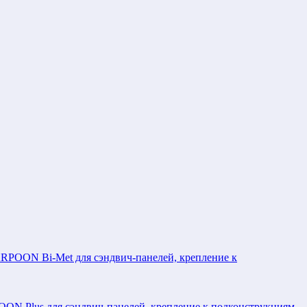
POON Bi-Met для сэндвич-панелей, крепление к
N Plus для сэндвич-панелей, крепление к подконструкциям