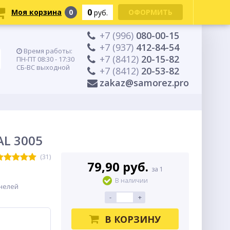
0
Моя корзина
0
ОФОРМИТЬ
руб.
+7 (996)
080-00-15
+7 (937)
412-84-54
Время работы:
+7 (8412)
20-15-82
ПН-ПТ 08:30 - 17:30
СБ-ВС выходной
+7 (8412)
20-53-82
zakaz@samorez.pro
AL 3005
(31)
79,90 руб.
за 1
В наличии
нелей
-
+
В КОРЗИНУ