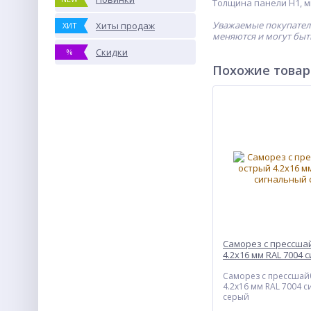
Толщина панели H1, мм
Уважаемые покупатели
Хиты продаж
ХИТ
меняются и могут быт
Скидки
%
Похожие това
Саморез с прессша
4.2x16 мм RAL 7004
серый
Саморез с прессшай
4.2x16 мм RAL 7004 
серый