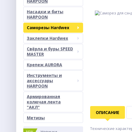
HARPOON
Насадки и биты
HARPOON
Саморезы Hardwex
Заклепки Hardwex
Свёрла и буры SPEED
MASTER
Крепеж AURORA
Инструменты и
аксессуары
HARPOON
Армированная
колючая лента
"АКЛ"
ОПИСАНИЕ
Метизы
Технические характер
Новинки
NEW