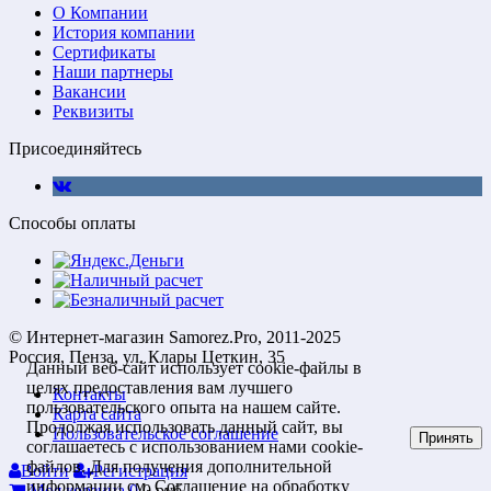
О Компании
История компании
Сертификаты
Наши партнеры
Вакансии
Реквизиты
Присоединяйтесь
Способы оплаты
© Интернет-магазин Samorez.Pro, 2011-2025
Россия, Пенза, ул. Клары Цеткин, 35
Данный веб-сайт использует cookie-файлы в
целях предоставления вам лучшего
Контакты
пользовательского опыта на нашем сайте.
Карта сайта
Продолжая использовать данный сайт, вы
Пользовательское соглашение
Принять
соглашаетесь с использованием нами cookie-
файлов. Для получения дополнительной
Войти
Регистрация
информации см.
Соглашение на обработку
Моя корзина
0
0
руб.