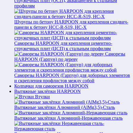
стружечных плит (ОСП), аквапанелей к стальным
профилям
Шурупы по бетону HARPOON для крепления сэндвич-
панели к бетону HCC-R-S19, HC-X
Саморезы HARPOON для крепления цементно-
стружечных плит (ЦСП) к стальным профилям
Саморезы
HARPOON (Гарпун) по дереву
Саморезы HARPOON (Гарпун) для доборных элементов
и скрепления профлистов между собой
Колпачки для саморезов HARPOON
Вытяжные заклёпки HARPOON
Втулки
Вытяжные заклёпки Алюминий (AlMg3,5)-Сталь
Вытяжные заклёпки Алюминий-Нержавеющая сталь