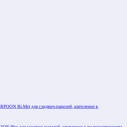
POON Bi-Met для сэндвич-панелей, крепление к
N Plus для сэндвич-панелей, крепление к подконструкциям