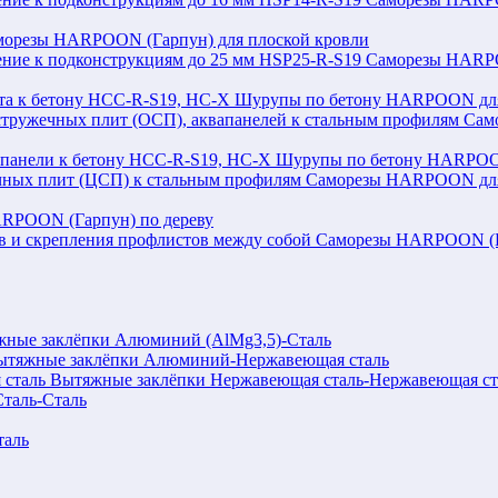
морезы HARPOON (Гарпун) для плоской кровли
Саморезы HARPOO
Шурупы по бетону HARPOON для 
Сам
Шурупы по бетону HARPOON
Саморезы HARPOON для 
RPOON (Гарпун) по дереву
Саморезы HARPOON (Га
ные заклёпки Алюминий (AlMg3,5)-Сталь
ытяжные заклёпки Алюминий-Нержавеющая сталь
Вытяжные заклёпки Нержавеющая сталь-Нержавеющая ст
таль-Сталь
таль