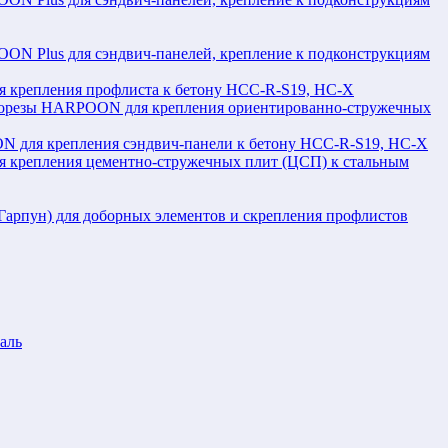
N Plus для сэндвич-панелей, крепление к подконструкциям
крепления профлиста к бетону HCC-R-S19, HC-X
орезы HARPOON для крепления ориентированно-стружечных
 для крепления сэндвич-панели к бетону HCC-R-S19, HC-X
крепления цементно-стружечных плит (ЦСП) к стальным
рпун) для доборных элементов и скрепления профлистов
аль