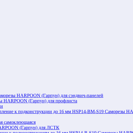
аморезы HARPOON (Гарпун) для сэндвич-панелей
ы HARPOON (Гарпун) для профлиста
ли
Саморезы HAR
я самоклеющаяся
ARPOON (Гарпун) для ЛСТК
Саморезы HARPOO