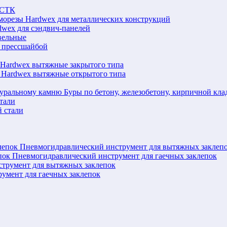
ЛСТК
морезы Hardwex для металлических конструкций
wex для сэндвич-панелей
вельные
 прессшайбой
 Hardwex вытяжные закрытого типа
 Hardwex вытяжные открытого типа
Буры по бетону, железобетону, кирпичной кл
тали
 стали
Пневмогидравлический инструмент для вытяжных заклеп
Пневмогидравлический инструмент для гаечных заклепок
струмент для вытяжных заклепок
румент для гаечных заклепок