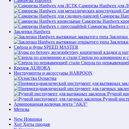
Саморезы Hardwex
Саморезы Hardwex для 
Са
Саморезы Hard
Саморезы Hardwex кро
Саморезы Hardwex с
Заклепки Hardwex
Заклепки
Заклепки
Свёрла и буры SPEED MASTER
Сверла по алюминию и с
Сверла по нержавеющей
Крепеж AURORA
Инструменты и аксессуары HARPOON
Оснастка
Ручной ин
Ручной инст
Армированная колючая лента "АКЛ"
Метизы
New
Новинки
Хит
Хиты продаж