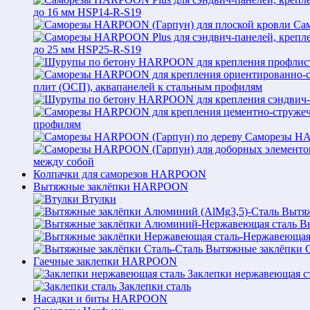
до 16 мм HSP14-R-S19
Са
до 25 мм HSP25-R-S19
плит (ОСП), аквапанелей к стальным профилям
профилям
Саморезы HA
между собой
Колпачки для саморезов HARPOON
Вытяжные заклёпки HARPOON
Втулки
Вытяж
В
Вытяжные заклёпки С
Гаечные заклепки HARPOON
Заклепки нержавеющая с
Заклепки сталь
Насадки и биты HARPOON