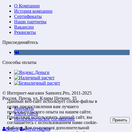
О Компании
История компании
Сертификаты
Наши партнеры
Вакансии
Реквизиты
Присоединяйтесь
Способы оплаты
© Интернет-магазин Samorez.Pro, 2011-2025
Россия, Пенза, ул. Клары Цеткин, 35
Данный веб-сайт использует cookie-файлы в
целях предоставления вам лучшего
Контакты
пользовательского опыта на нашем сайте.
Карта сайта
Продолжая использовать данный сайт, вы
Пользовательское соглашение
Принять
соглашаетесь с использованием нами cookie-
файлов. Для получения дополнительной
Войти
Регистрация