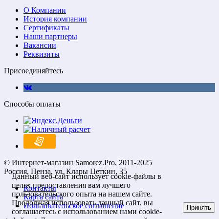
О Компании
История компании
Сертификаты
Наши партнеры
Вакансии
Реквизиты
Присоединяйтесь
Способы оплаты
© Интернет-магазин Samorez.Pro, 2011-2025
Россия, Пенза, ул. Клары Цеткин, 35
Данный веб-сайт использует cookie-файлы в
целях предоставления вам лучшего
Контакты
пользовательского опыта на нашем сайте.
Карта сайта
Продолжая использовать данный сайт, вы
Пользовательское соглашение
Принять
соглашаетесь с использованием нами cookie-