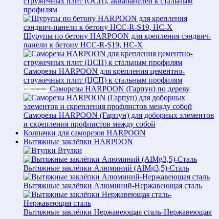
стружечных плит (ОСП), аквапанелей к стальным
профилям
Шурупы по бетону HARPOON для крепления сэндвич-
панели к бетону HCC-R-S19, HC-X
Саморезы HARPOON для крепления цементно-
стружечных плит (ЦСП) к стальным профилям
Саморезы HARPOON (Гарпун) по дереву
Саморезы HARPOON (Гарпун) для доборных элементов
и скрепления профлистов между собой
Колпачки для саморезов HARPOON
Вытяжные заклёпки HARPOON
Втулки
Вытяжные заклёпки Алюминий (AlMg3,5)-Сталь
Вытяжные заклёпки Алюминий-Нержавеющая сталь
Вытяжные заклёпки Нержавеющая сталь-Нержавеющая