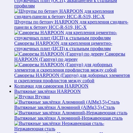
стружечных плит (ОСП), аквапанелей к стальным
профилям
Шурупы по бетону HARPOON для крепления сэндвич-
панели к бетону HCC-R-S19, HC-X
Саморезы HARPOON для крепления цементно-
стружечных плит (ЦСП) к стальным профилям
Саморезы
HARPOON (Гарпун) по дереву
Саморезы HARPOON (Гарпун) для доборных элементов
и скрепления профлистов между собой
Колпачки для саморезов HARPOON
Вытяжные заклёпки HARPOON
Втулки
Вытяжные заклёпки Алюминий (AlMg3,5)-Сталь
Вытяжные заклёпки Алюминий-Нержавеющая сталь