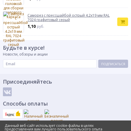
Саморез с прессшайбой острый 4.2x19 мм RAL
7024 графитовый серый
1,10
руб.
Будьте в курсе!
Новости, обзоры и акции
ПОДПИСАТЬСЯ
Присоединяйтесь
Способы оплаты
Данный веб-сайт использует cookie-файлы в целях
предоставления вам лучшего пользовательского опыта
© Интернет-магазин Samorez.Pro, 2011-2025