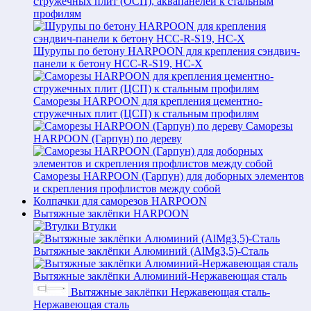
стружечных плит (ОСП), аквапанелей к стальным
профилям
Шурупы по бетону HARPOON для крепления сэндвич-
панели к бетону HCC-R-S19, HC-X
Саморезы HARPOON для крепления цементно-
стружечных плит (ЦСП) к стальным профилям
Саморезы
HARPOON (Гарпун) по дереву
Саморезы HARPOON (Гарпун) для доборных элементов
и скрепления профлистов между собой
Колпачки для саморезов HARPOON
Вытяжные заклёпки HARPOON
Втулки
Вытяжные заклёпки Алюминий (AlMg3,5)-Сталь
Вытяжные заклёпки Алюминий-Нержавеющая сталь
Вытяжные заклёпки Нержавеющая сталь-
Нержавеющая сталь