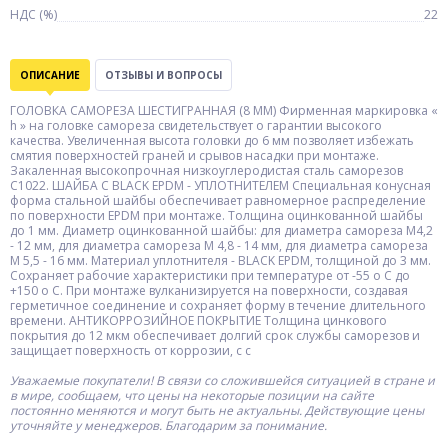
НДС (%)
22
ОПИСАНИЕ
ОТЗЫВЫ И ВОПРОСЫ
ГОЛОВКА САМОРЕЗА ШЕСТИГРАННАЯ (8 ММ) Фирменная маркировка «
h » на головке самореза свидетельствует о гарантии высокого
качества. Увеличенная высота головки до 6 мм позволяет избежать
смятия поверхностей граней и срывов насадки при монтаже.
Закаленная высокопрочная низкоуглеродистая сталь саморезов
С1022. ШАЙБА С BLACK EPDM - УПЛОТНИТЕЛЕМ Специальная конусная
форма стальной шайбы обеспечивает равномерное распределение
по поверхности EPDM при монтаже. Толщина оцинкованной шайбы
до 1 мм. Диаметр оцинкованной шайбы: для диаметра самореза М4,2
- 12 мм, для диаметра само­реза М 4,8 - 14 мм, для диаметра самореза
М 5,5 - 16 мм. Материал уплотнителя - BLACK EPDM, толщиной до 3 мм.
Сохраняет рабочие характеристики при температуре от -55 o С до
+150 o С. При монтаже вулканизируется на поверхности, создавая
герметичное соединение и сохраняет форму в течение длительного
времени. АНТИКОРРОЗИЙНОЕ ПОКРЫТИЕ Толщина цинкового
покрытия до 12 мкм обеспечивает долгий срок службы саморезов и
защищает поверхность от коррозии, с с
Уважаемые покупатели! В связи со сложившейся ситуацией в стране и
в мире, сообщаем, что цены на некоторые позиции на сайте
постоянно меняются и могут быть не актуальны. Действующие цены
уточняйте у менеджеров. Благодарим за понимание.