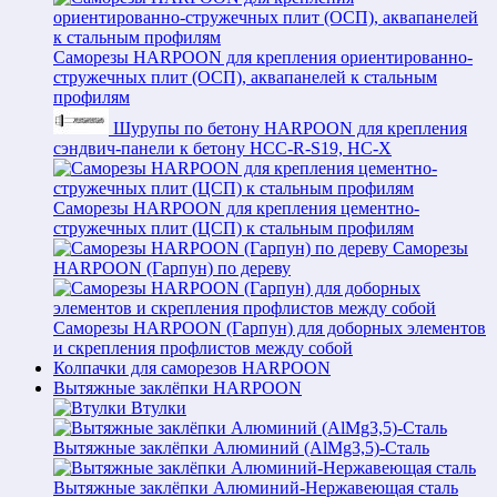
Саморезы HARPOON для крепления ориентированно-
стружечных плит (ОСП), аквапанелей к стальным
профилям
Шурупы по бетону HARPOON для крепления
сэндвич-панели к бетону HCC-R-S19, HC-X
Саморезы HARPOON для крепления цементно-
стружечных плит (ЦСП) к стальным профилям
Саморезы
HARPOON (Гарпун) по дереву
Саморезы HARPOON (Гарпун) для доборных элементов
и скрепления профлистов между собой
Колпачки для саморезов HARPOON
Вытяжные заклёпки HARPOON
Втулки
Вытяжные заклёпки Алюминий (AlMg3,5)-Сталь
Вытяжные заклёпки Алюминий-Нержавеющая сталь