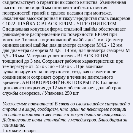
свидетельствует о гарантии высокого качества. Увеличенная
высота головки до 6 мм позволяет избежать смятия
поверхностей граней и срывов насадки при монтаже.
Закаленная высокопрочная низкоуглеродистая сталь саморезов
С1022. ШАЙБА С BLACK EPDM - УПЛОТНИТЕЛЕМ
Специальная конусная форма стальной шайбы обеспечивает
равномерное распределение по поверхности EPDM при
монтаже. Толщина оцинкованной шайбы до 1 мм. Диаметр
оцинкованной шайбы: для диаметра самореза М4,2 - 12 мм,
для диаметра само­реза М 4,8 - 14 мм, для диаметра самореза М
5,5 - 16 мм. Материал уплотнителя - BLACK EPDM,
толщиной до 3 мм. Сохраняет рабочие характеристики при
температуре от -55 o С до +150 o С. При монтаже
вулканизируется на поверхности, создавая герметичное
соединение и сохраняет форму в течение длительного
времени. АНТИКОРРОЗИЙНОЕ ПОКРЫТИЕ Толщина
цинкового покрытия до 12 мкм обеспечивает долгий срок
службы саморезов. / Упаковка 250 шт.
Уважаемые покупатели! В связи со сложившейся ситуацией в
стране и в мире, сообщаем, что цены на некоторые позиции
на сайте постоянно меняются и могут быть не актуальны.
Действующие цены уточняйте у менеджеров. Благодарим за
понимание.
Похожие товары