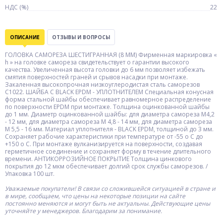
НДС (%)
22
ОПИСАНИЕ
ОТЗЫВЫ И ВОПРОСЫ
ГОЛОВКА САМОРЕЗА ШЕСТИГРАННАЯ (8 ММ) Фирменная маркировка «
h » на головке самореза свидетельствует о гарантии высокого
качества. Увеличенная высота головки до 6 мм позволяет избежать
смятия поверхностей граней и срывов насадки при монтаже.
Закаленная высокопрочная низкоуглеродистая сталь саморезов
С1022. ШАЙБА С BLACK EPDM - УПЛОТНИТЕЛЕМ Специальная конусная
форма стальной шайбы обеспечивает равномерное распределение
по поверхности EPDM при монтаже. Толщина оцинкованной шайбы
до 1 мм. Диаметр оцинкованной шайбы: для диаметра самореза М4,2
- 12 мм, для диаметра само­реза М 4,8 - 14 мм, для диаметра самореза
М 5,5 - 16 мм. Материал уплотнителя - BLACK EPDM, толщиной до 3 мм.
Сохраняет рабочие характеристики при температуре от -55 o С до
+150 o С. При монтаже вулканизируется на поверхности, создавая
герметичное соединение и сохраняет форму в течение длительного
времени. АНТИКОРРОЗИЙНОЕ ПОКРЫТИЕ Толщина цинкового
покрытия до 12 мкм обеспечивает долгий срок службы саморезов. /
Упаковка 100 шт.
Уважаемые покупатели! В связи со сложившейся ситуацией в стране и
в мире, сообщаем, что цены на некоторые позиции на сайте
постоянно меняются и могут быть не актуальны. Действующие цены
уточняйте у менеджеров. Благодарим за понимание.