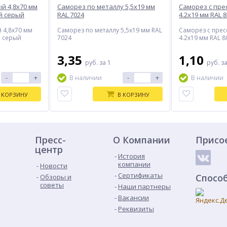
й 4,8x70 мм
Саморез по металлу 5,5x19 мм
Саморез с пр
й серый
RAL 7024
4.2x19 мм RAL 
 4,8x70 мм
Саморез по металлу 5,5x19 мм RAL
Саморез с пре
й серый
7024
4.2x19 мм RAL 
3,35
1,10
руб.
за 1
руб.
за
-
+
-
+
В наличии
В наличии
 КОРЗИНУ
В КОРЗИНУ
Пресс-
О Компании
Присо
центр
История
компании
Новости
Сертификаты
Спосо
Обзоры и
советы
Наши партнеры
Вакансии
Реквизиты