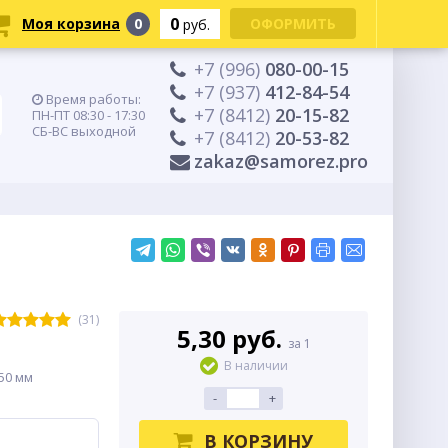
0
Моя корзина
0
ОФОРМИТЬ
руб.
+7 (996)
080-00-15
+7 (937)
412-84-54
Время работы:
+7 (8412)
20-15-82
ПН-ПТ 08:30 - 17:30
СБ-ВС выходной
+7 (8412)
20-53-82
zakaz@samorez.pro
(31)
5,30 руб.
за 1
В наличии
50 мм
-
+
В КОРЗИНУ