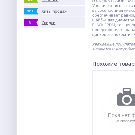
ГОЛОВКА САМОРЕЗА ШЕ
Увеличенная высота г
высокопрочная низко
Хиты продаж
ХИТ
обеспечивает равном
шайбы: для диаметра с
Скидки
%
BLACK EPDM, толщиной
поверхности, создав
цинкового покрытия д
Уважаемые покупатели
меняются и могут быт
Похожие това