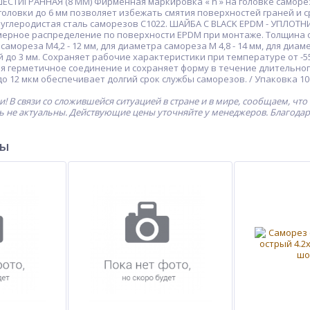
СТИГРАННАЯ (8 ММ) Фирменная маркировка « h » на головке саморез
оловки до 6 мм позволяет избежать смятия поверхностей граней и 
углеродистая сталь саморезов С1022. ШАЙБА С BLACK EPDM - УПЛОТ
ерное распределение по поверхности EPDM при монтаже. Толщина 
амореза М4,2 - 12 мм, для диаметра само­реза М 4,8 - 14 мм, для диам
 до 3 мм. Сохраняет рабочие характеристики при температуре от -55 
ая герметичное соединение и сохраняет форму в течение длитель
о 12 мкм обеспечивает долгий срок службы саморезов. / Упаковка 10
! В связи со сложившейся ситуацией в стране и в мире, сообщаем, что
ь не актуальны. Действующие цены уточняйте у менеджеров. Благода
ры