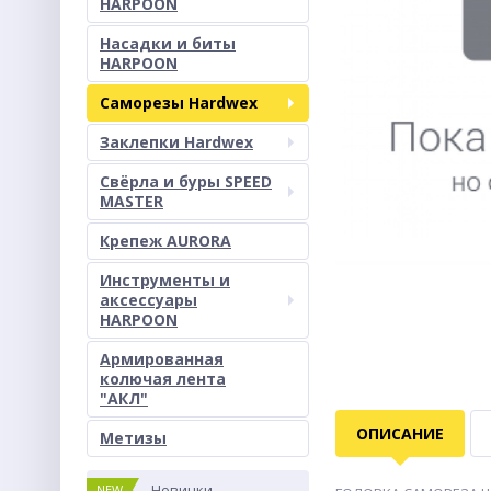
HARPOON
Насадки и биты
HARPOON
Саморезы Hardwex
Заклепки Hardwex
Свёрла и буры SPEED
MASTER
Крепеж AURORA
Инструменты и
аксессуары
HARPOON
Армированная
колючая лента
"АКЛ"
ОПИСАНИЕ
Метизы
Новинки
NEW