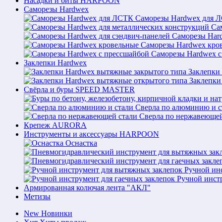
Насадки и биты HARPOON
Саморезы Hardwex
Саморезы Hardwex для 
Са
Саморезы Hard
Саморезы Hardwex кро
Саморезы Hardwex с
Заклепки Hardwex
Заклепки
Заклепки
Свёрла и буры SPEED MASTER
Сверла по алюминию и с
Сверла по нержавеющей
Крепеж AURORA
Инструменты и аксессуары HARPOON
Оснастка
Ручной ин
Ручной инст
Армированная колючая лента "АКЛ"
Метизы
New
Новинки