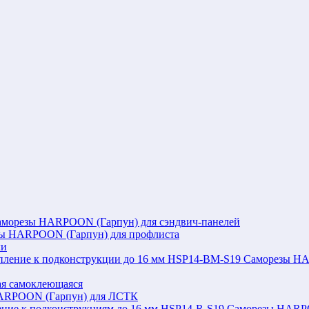
аморезы HARPOON (Гарпун) для сэндвич-панелей
ы HARPOON (Гарпун) для профлиста
ли
Саморезы HAR
я самоклеющаяся
ARPOON (Гарпун) для ЛСТК
Саморезы HARPOO