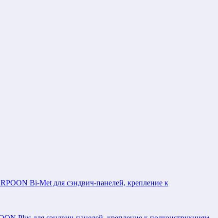
POON Bi-Met для сэндвич-панелей, крепление к
N Plus для сэндвич-панелей, крепление к подконструкциям