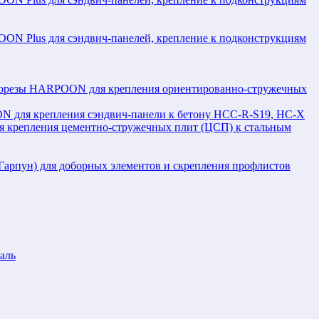
N Plus для сэндвич-панелей, крепление к подконструкциям
орезы HARPOON для крепления ориентированно-стружечных
 для крепления сэндвич-панели к бетону HCC-R-S19, HC-X
крепления цементно-стружечных плит (ЦСП) к стальным
рпун) для доборных элементов и скрепления профлистов
аль