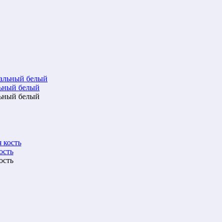
льный белый
льный белый
ость
ость