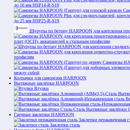
до 16 мм HSP14-R-S19
Са
до 25 мм HSP25-R-S19
Шурупы по бетону HARPOON для крепления про
плит (ОСП), аквапанелей к стальным профилям
профилям
Саморезы HA
между собой
Колпачки для саморезов HARPOON
Вытяжные заклёпки HARPOON
Втулки
Вытяж
В
Вытяжные заклёпки С
Гаечные заклепки HARPOON
Заклепки нержавеющая с
Заклепки сталь