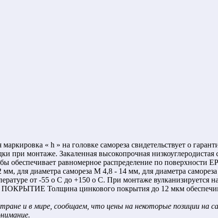
ка « h » на головке самореза свидетельствует о гарантии в
садки при монтаже. Закаленная высокопрочная низкоуглеродис
обеспечивает равномерное распределение по поверхности EP
 мм, для диаметра само­реза М 4,8 - 14 мм, для диаметра саморе
ературе от -55 o С до +150 o С. При монтаже вулканизируется н
КРЫТИЕ Толщина цинкового покрытия до 12 мкм обеспечивает 
тране и в мире, сообщаем, что цены на некоторые позиции на 
онимание.