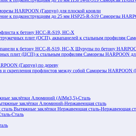
морезы HARPOON (Гарпун) для плоской кровли
Саморезы HARPOO
флиста к бетону HCC-R-S19, HC-X
Сам
Шурупы по бетону HARPOON
Саморезы HARPOON для 
RPOON (Гарпун) по дереву
Саморезы HARPOON (Га
ные заклёпки Алюминий (AlMg3,5)-Сталь
ытяжные заклёпки Алюминий-Нержавеющая сталь
Вытяжные заклёпки Нержавеющая сталь-Нержавеющая ст
таль-Сталь
таль