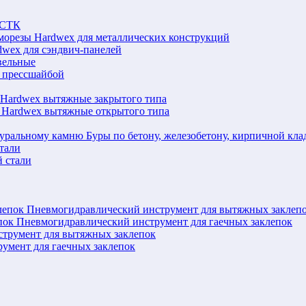
ЛСТК
морезы Hardwex для металлических конструкций
wex для сэндвич-панелей
вельные
 прессшайбой
 Hardwex вытяжные закрытого типа
 Hardwex вытяжные открытого типа
Буры по бетону, железобетону, кирпичной кл
тали
 стали
Пневмогидравлический инструмент для вытяжных заклеп
Пневмогидравлический инструмент для гаечных заклепок
струмент для вытяжных заклепок
румент для гаечных заклепок