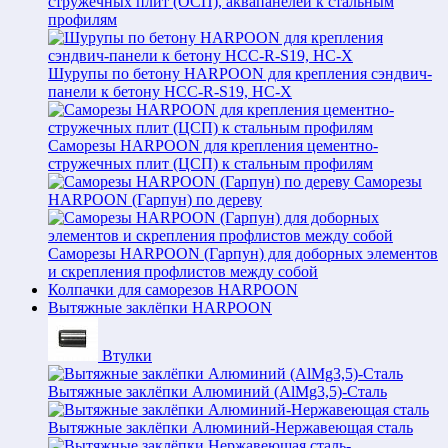
стружечных плит (ОСП), аквапанелей к стальным
профилям
Шурупы по бетону HARPOON для крепления сэндвич-
панели к бетону HCC-R-S19, HC-X
Саморезы HARPOON для крепления цементно-
стружечных плит (ЦСП) к стальным профилям
Саморезы
HARPOON (Гарпун) по дереву
Саморезы HARPOON (Гарпун) для доборных элементов
и скрепления профлистов между собой
Колпачки для саморезов HARPOON
Вытяжные заклёпки HARPOON
Втулки
Вытяжные заклёпки Алюминий (AlMg3,5)-Сталь
Вытяжные заклёпки Алюминий-Нержавеющая сталь