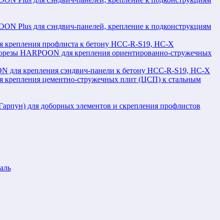
N Plus для сэндвич-панелей, крепление к подконструкциям
крепления профлиста к бетону HCC-R-S19, HC-X
орезы HARPOON для крепления ориентированно-стружечных
 для крепления сэндвич-панели к бетону HCC-R-S19, HC-X
крепления цементно-стружечных плит (ЦСП) к стальным
рпун) для доборных элементов и скрепления профлистов
аль