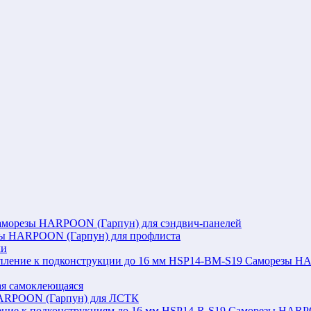
аморезы HARPOON (Гарпун) для сэндвич-панелей
ы HARPOON (Гарпун) для профлиста
ли
Саморезы HAR
я самоклеющаяся
ARPOON (Гарпун) для ЛСТК
Саморезы HARPOO