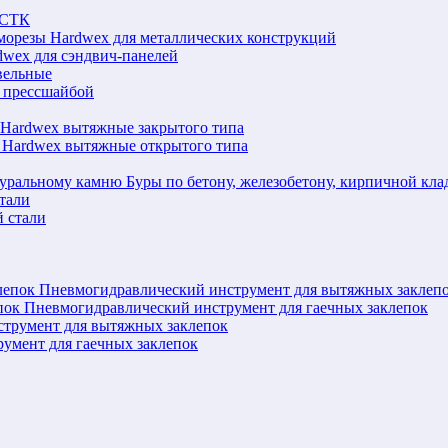
ЛСТК
морезы Hardwex для металлических конструкций
wex для сэндвич-панелей
вельные
 прессшайбой
 Hardwex вытяжные закрытого типа
 Hardwex вытяжные открытого типа
Буры по бетону, железобетону, кирпичной кл
тали
 стали
Пневмогидравлический инструмент для вытяжных заклеп
Пневмогидравлический инструмент для гаечных заклепок
струмент для вытяжных заклепок
румент для гаечных заклепок