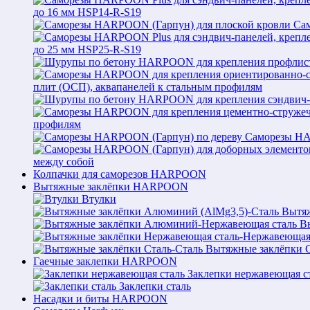
до 16 мм HSP14-R-S19
Са
до 25 мм HSP25-R-S19
плит (ОСП), аквапанелей к стальным профилям
профилям
Саморезы HA
между собой
Колпачки для саморезов HARPOON
Вытяжные заклёпки HARPOON
Втулки
Вытяж
В
Вытяжные заклёпки С
Гаечные заклепки HARPOON
Заклепки нержавеющая с
Заклепки сталь
Насадки и биты HARPOON