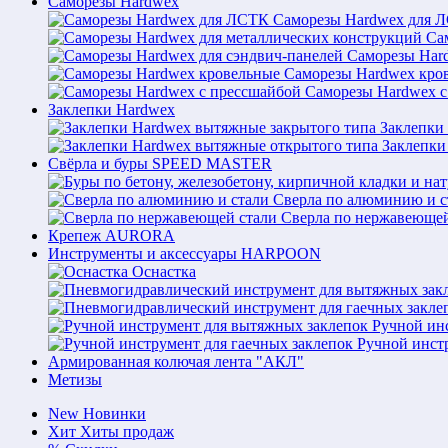
Саморезы Hardwex
Саморезы Hardwex для 
Са
Саморезы Hard
Саморезы Hardwex кро
Саморезы Hardwex с
Заклепки Hardwex
Заклепки
Заклепки
Свёрла и буры SPEED MASTER
Сверла по алюминию и с
Сверла по нержавеющей
Крепеж AURORA
Инструменты и аксессуары HARPOON
Оснастка
Ручной ин
Ручной инст
Армированная колючая лента "АКЛ"
Метизы
New
Новинки
Хит
Хиты продаж