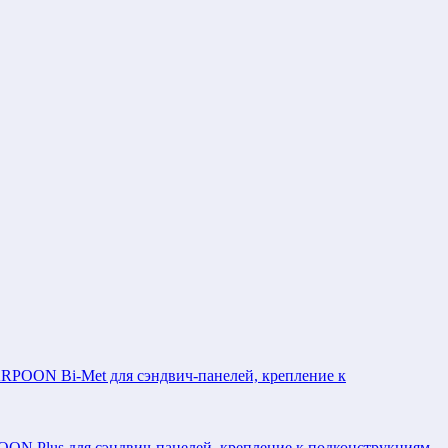
POON Bi-Met для сэндвич-панелей, крепление к
N Plus для сэндвич-панелей, крепление к подконструкциям