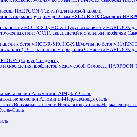
морезы HARPOON (Гарпун) для плоской кровли
Саморезы HARPOO
Шурупы по бетону HARPOON для 
Сам
Шурупы по бетону HARPOON
Саморезы HARPOON для 
RPOON (Гарпун) по дереву
Саморезы HARPOON (Га
ные заклёпки Алюминий (AlMg3,5)-Сталь
ытяжные заклёпки Алюминий-Нержавеющая сталь
Вытяжные заклёпки Нержавеющая сталь-Нержавеющая ст
таль-Сталь
таль