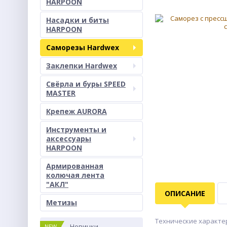
HARPOON
Насадки и биты
HARPOON
Саморезы Hardwex
Заклепки Hardwex
Свёрла и буры SPEED
MASTER
Крепеж AURORA
Инструменты и
аксессуары
HARPOON
Армированная
колючая лента
"АКЛ"
ОПИСАНИЕ
Метизы
Технические характери
Новинки
NEW