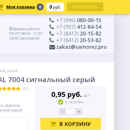
0
Моя корзина
0
ОФОРМИТЬ
руб.
+7 (996)
080-00-15
+7 (937)
412-84-54
Время работы:
+7 (8412)
20-15-82
ПН-ПТ 08:30 - 17:30
СБ-ВС выходной
+7 (8412)
20-53-82
zakaz@samorez.pro
ный серый
RAL 7004 сигнальный серый
(31)
0,95 руб.
за 1
В наличии
со сверлом
альный серый
-
+
В КОРЗИНУ