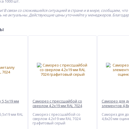
вка 1000 шт.
! В связи со сложившейся ситуацией в стране и в мире, сообщаем, что
ь не актуальны. Действующие цены уточняйте у менеджеров. Благода
ры
 5,5x19 мм
Саморез с прессшайбой со
Саморез для 
сверлом 4.2x19 мм RAL 7024
элементов 4,8
графитовый серый
оцинкованны
5,5x19 мм RAL
Саморез с прессшайбой со
Саморез для д
сверлом 4.2x19 мм RAL 7024
4,8x20 мм оци
графитовый серый