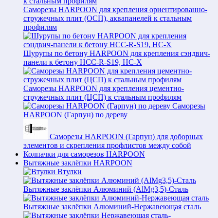
Саморезы HARPOON для крепления ориентированно-
стружечных плит (ОСП), аквапанелей к стальным
профилям
Шурупы по бетону HARPOON для крепления сэндвич-
панели к бетону HCC-R-S19, HC-X
Саморезы HARPOON для крепления цементно-
стружечных плит (ЦСП) к стальным профилям
Саморезы
HARPOON (Гарпун) по дереву
Саморезы HARPOON (Гарпун) для доборных
элементов и скрепления профлистов между собой
Колпачки для саморезов HARPOON
Вытяжные заклёпки HARPOON
Втулки
Вытяжные заклёпки Алюминий (AlMg3,5)-Сталь
Вытяжные заклёпки Алюминий-Нержавеющая сталь