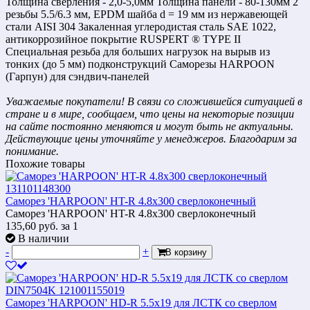
Толщина сверления - 2,0-5,0мм Толщина панели - 80-130мм 2
резьбы 5.5/6.3 мм, EPDM шайба d = 19 мм из нержавеющей
стали AISI 304 Закаленная углеродистая сталь SAE 1022,
антикоррозийное покрытие RUSPERT ® TYPE II
Специальная резьба для больших нагрузок на вырыв из
тонких (до 5 мм) подконструкций Саморезы HARPOON
(Гарпун) для сэндвич-панелей
Уважаемые покупатели! В связи со сложившейся ситуацией в
стране и в мире, сообщаем, что цены на некоторые позиции
на сайте постоянно меняются и могут быть не актуальны.
Действующие цены уточняйте у менеджеров. Благодарим за
понимание.
Похожие товары
Саморез 'HARPOON' HT-R 4.8x300 сверлоконечный
Саморез 'HARPOON' HT-R 4.8x300 сверлоконечный
135,60
руб.
за 1
В наличии
-
+
В корзину
Саморез 'HARPOON' HD-R 5.5х19 для ЛСТК со сверлом