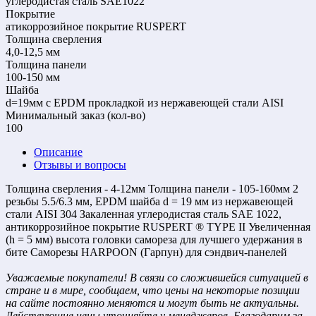
углеродистая сталь SAE1022
Покрытие
атикоррозийное покрытие RUSPERT
Толщина сверления
4,0-12,5 мм
Толщина панели
100-150 мм
Шайба
d=19мм с EPDM прокладкой из нержавеющей стали AISI
Mинимальный заказ (кол-во)
100
Описание
Отзывы и вопросы
Толщина сверления - 4-12мм Толщина панели - 105-160мм 2
резьбы 5.5/6.3 мм, EPDM шайба d = 19 мм из нержавеющей
стали AISI 304 Закаленная углеродистая сталь SAE 1022,
антикоррозийное покрытие RUSPERT ® TYPE II Увеличенная
(h = 5 мм) высота головки самореза для лучшего удержания в
бите Саморезы HARPOON (Гарпун) для сэндвич-панелей
Уважаемые покупатели! В связи со сложившейся ситуацией в
стране и в мире, сообщаем, что цены на некоторые позиции
на сайте постоянно меняются и могут быть не актуальны.
Действующие цены уточняйте у менеджеров. Благодарим за