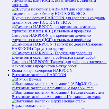
стружечных плит (ОСП), аквапанелей к стальным
профилям
Шурупы по бетону HARPOON для крепления сэндвич-
панели к бетону HCC-R-S19, HC-X
Саморезы HARPOON для крепления цементно-
стружечных плит (ЦСП) к стальным профилям
Саморезы
HARPOON (Гарпун) по дереву
Саморезы HARPOON (Гарпун) для доборных элементов
и скрепления профлистов между собой
Колпачки для саморезов HARPOON
Вытяжные заклёпки HARPOON
Втулки
Вытяжные заклёпки Алюминий (AlMg3,5)-Сталь
Вытяжные заклёпки Алюминий-Нержавеющая сталь