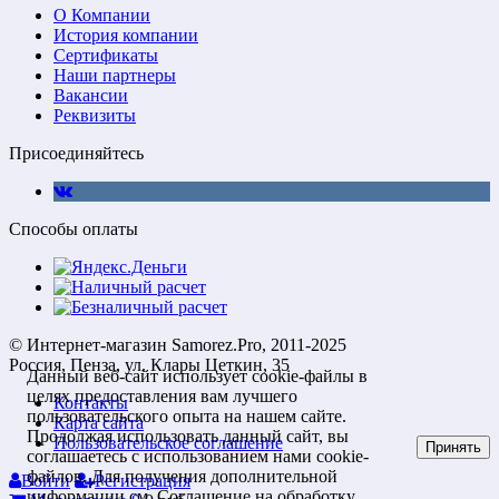
О Компании
История компании
Сертификаты
Наши партнеры
Вакансии
Реквизиты
Присоединяйтесь
Способы оплаты
© Интернет-магазин Samorez.Pro, 2011-2025
Россия, Пенза, ул. Клары Цеткин, 35
Данный веб-сайт использует cookie-файлы в
целях предоставления вам лучшего
Контакты
пользовательского опыта на нашем сайте.
Карта сайта
Продолжая использовать данный сайт, вы
Пользовательское соглашение
Принять
соглашаетесь с использованием нами cookie-
файлов. Для получения дополнительной
Войти
Регистрация
информации см.
Соглашение на обработку