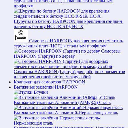
стружечных плит (ОСП), аквапанелей к стальным
профилям
Шурупы по бетону HARPOON для крепления сэндвич-
панели к бетону HCC-R-S19, HC-X
Саморезы HARPOON для крепления цементно-
стружечных плит (ЦСП) к стальным профилям
Саморезы
HARPOON (Гарпун) по дереву
Саморезы HARPOON (Гарпун) для доборных элементов
и скрепления профлистов между собой
Колпачки для саморезов HARPOON
Вытяжные заклёпки HARPOON
Втулки
Вытяжные заклёпки Алюминий (AlMg3,5)-Сталь
Вытяжные заклёпки Алюминий-Нержавеющая сталь