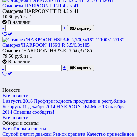
Саморезы HARPOON HF-R 4.2 x 41
Саморезы HARPOON HF-R 4.2 x 41
10,60
руб.
за 1
В наличии
-
+
В корзину
Саморез 'HARPOON' HSP3-R 5,5/6,3x185
Саморез 'HARPOON' HSP3-R 5,5/6,3x185
79,50
руб.
за 1
В наличии
-
+
В корзину
Новости
Все новости
1 августа 2016
Профпригодность продукции в республике
Беларусь
11 декабря 2014
HARPOON «Bi-Met»
13 октября
2014
Спешим сообщить!
Все новости
Обзоры и советы
Все обзоры и советы
Скупой платит дважды
Рынок крепежа
Качество принесённое