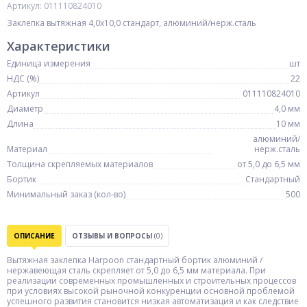
Артикул: 011110824010
Заклепка вытяжная 4,0х10,0 стандарт, алюминий/нерж.сталь
Характеристики
Единица измерения
шт
НДС (%)
22
Артикул
011110824010
Диаметр
4,0 мм
Длина
10 мм
алюминий/
Материал
нерж.сталь
Толщина скрепляемых материалов
от 5,0 до 6,5 мм
Бортик
Стандартный
Mинимальный заказ (кол-во)
500
ОПИСАНИЕ
ОТЗЫВЫ И ВОПРОСЫ
(0)
Вытяжная заклепка Harpoon стандартный бортик алюминий /
нержавеющая сталь скрепляет от 5,0 до 6,5 мм материала. При
реализации современных промышленных и строительных процессов
при условиях высокой рыночной конкуренции основной проблемой
успешного развития становится низкая автоматизация и как следствие