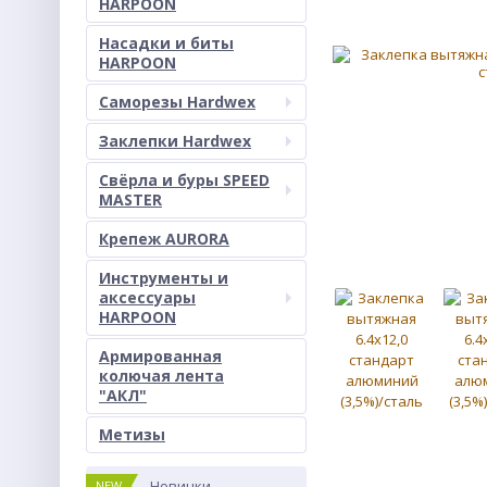
HARPOON
Насадки и биты
HARPOON
Саморезы Hardwex
Заклепки Hardwex
Свёрла и буры SPEED
MASTER
Крепеж AURORA
Инструменты и
аксессуары
HARPOON
Армированная
колючая лента
"АКЛ"
Метизы
Новинки
NEW