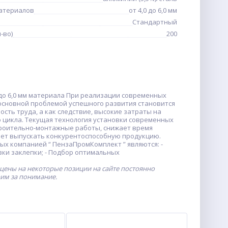
атериалов
от 4,0 до 6,0 мм
Стандартный
-во)
200
0 до 6,0 мм материала При реализации современных
основной проблемой успешного развития становится
сть труда, а как следствие, высокие затраты на
 цикла. Текущая технология установки современных
троительно-монтажные работы, снижает время
яет выпускать конкурентоспособную продукцию.
 компанией “ ПензаПромКомплект ” являются: -
вки заклепки; - Подбор оптимальных
 цены на некоторые позиции на сайте постоянно
рим за понимание.