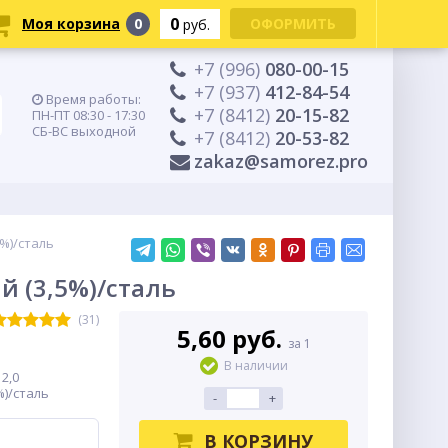
0
Моя корзина
0
ОФОРМИТЬ
руб.
+7 (996)
080-00-15
+7 (937)
412-84-54
Время работы:
+7 (8412)
20-15-82
ПН-ПТ 08:30 - 17:30
СБ-ВС выходной
+7 (8412)
20-53-82
zakaz@samorez.pro
%)/сталь
й (3,5%)/сталь
(31)
5,60 руб.
за 1
В наличии
2,0
%)/сталь
-
+
В КОРЗИНУ