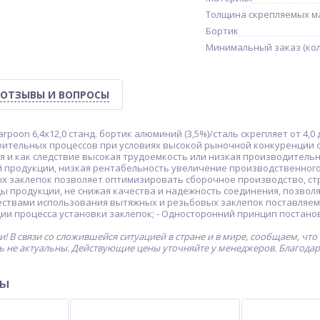
Толщина скрепляемых м
Бортик
Mинимальный заказ (кол
ОТЗЫВЫ И ВОПРОСЫ
rpoon 6,4х12,0 станд. бортик алюминий (3,5%)/сталь скрепляет от 4,
ительных процессов при условиях высокой рыночной конкуренции 
 и как следствие высокая трудоемкость или низкая производительно
 продукции, низкая рентабельность увеличение производственного
х заклепок позволяет оптимизировать сборочное производство, с
ы продукции, не снижая качества и надежность соединения, позвол
твами использования вытяжных и резьбовых заклепок поставляемых
ии процесса установки заклепок; - Односторонний принцип постано
! В связи со сложившейся ситуацией в стране и в мире, сообщаем, что
ь не актуальны. Действующие цены уточняйте у менеджеров. Благода
ры