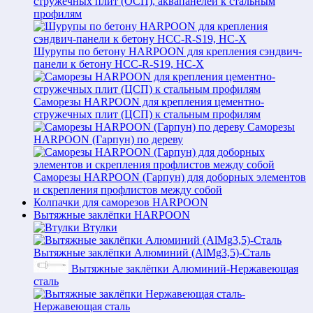
стружечных плит (ОСП), аквапанелей к стальным
профилям
Шурупы по бетону HARPOON для крепления сэндвич-
панели к бетону HCC-R-S19, HC-X
Саморезы HARPOON для крепления цементно-
стружечных плит (ЦСП) к стальным профилям
Саморезы
HARPOON (Гарпун) по дереву
Саморезы HARPOON (Гарпун) для доборных элементов
и скрепления профлистов между собой
Колпачки для саморезов HARPOON
Вытяжные заклёпки HARPOON
Втулки
Вытяжные заклёпки Алюминий (AlMg3,5)-Сталь
Вытяжные заклёпки Алюминий-Нержавеющая
сталь