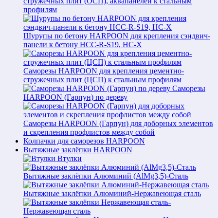
стружечных плит (ОСП), аквапанелей к стальным
профилям
Шурупы по бетону HARPOON для крепления сэндвич-
панели к бетону HCC-R-S19, HC-X
Саморезы HARPOON для крепления цементно-
стружечных плит (ЦСП) к стальным профилям
Саморезы
HARPOON (Гарпун) по дереву
Саморезы HARPOON (Гарпун) для доборных элементов
и скрепления профлистов между собой
Колпачки для саморезов HARPOON
Вытяжные заклёпки HARPOON
Втулки
Вытяжные заклёпки Алюминий (AlMg3,5)-Сталь
Вытяжные заклёпки Алюминий-Нержавеющая сталь