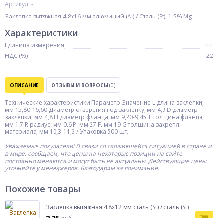
Артикул: -
Заклепка вытяжная 4.8х16 мм алюминий (Al) / Cталь (St), 1.5% Mg
Характеристики
Единица измерения
шт
НДС (%)
22
ОПИСАНИЕ
ОТЗЫВЫ И ВОПРОСЫ
(0)
Технические характеристики Параметр Значение L длина заклепки,
мм 15,80-16,60 Диаметр отверстия под заклепку, мм 4,9 D диаметр
заклепки, мм 4,8 H диаметр фланца, мм 9,20-9,45 T толщина фланца,
мм 1,7 R радиус, мм 0,6 Р, мм 27 F, мм 19 G толщина закрепл.
материала, мм 10,3-11,3 / Упаковка 500 шт.
Уважаемые покупатели! В связи со сложившейся ситуацией в стране и
в мире, сообщаем, что цены на некоторые позиции на сайте
постоянно меняются и могут быть не актуальны. Действующие цены
уточняйте у менеджеров. Благодарим за понимание.
Похожие товары
Заклепка вытяжная 4.8х12 мм сталь (St) / сталь (St)
2,25