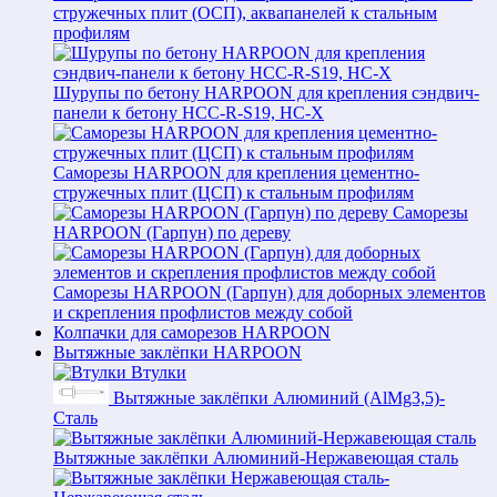
стружечных плит (ОСП), аквапанелей к стальным
профилям
Шурупы по бетону HARPOON для крепления сэндвич-
панели к бетону HCC-R-S19, HC-X
Саморезы HARPOON для крепления цементно-
стружечных плит (ЦСП) к стальным профилям
Саморезы
HARPOON (Гарпун) по дереву
Саморезы HARPOON (Гарпун) для доборных элементов
и скрепления профлистов между собой
Колпачки для саморезов HARPOON
Вытяжные заклёпки HARPOON
Втулки
Вытяжные заклёпки Алюминий (AlMg3,5)-
Сталь
Вытяжные заклёпки Алюминий-Нержавеющая сталь