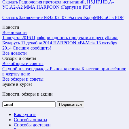
Скачать Радиология протокол испытаний, H5,HF,HD,А-
УС,А2-А2 ММА HARPOON (Гарпун) в PDF
Скачать Заключение №Э2-07_07 ЭкспертКоррМИСиС в PDF
Новости
Все новости
1 августа 2016
Профпригодность продукции в республике
Беларусь
11 декабря 2014
HARPOON «Bi-Met»
13 октября
2014
Спешим сообщить!
Все новости
Обзоры и советы
Все обзоры и советы
Скупой платит дважды
Рынок крепежа
Качество принесённое
в жертву цене
Все обзоры и советы
Будьте в курсе!
Новости, обзоры и акции
Подписаться
Как купить
Способы оплаты
Способы доставки