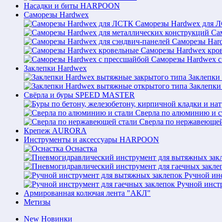
Насадки и биты HARPOON
Саморезы Hardwex
Саморезы Hardwex для 
Са
Саморезы Hard
Саморезы Hardwex кро
Саморезы Hardwex с
Заклепки Hardwex
Заклепки
Заклепки
Свёрла и буры SPEED MASTER
Сверла по алюминию и с
Сверла по нержавеющей
Крепеж AURORA
Инструменты и аксессуары HARPOON
Оснастка
Ручной ин
Ручной инст
Армированная колючая лента "АКЛ"
Метизы
New
Новинки