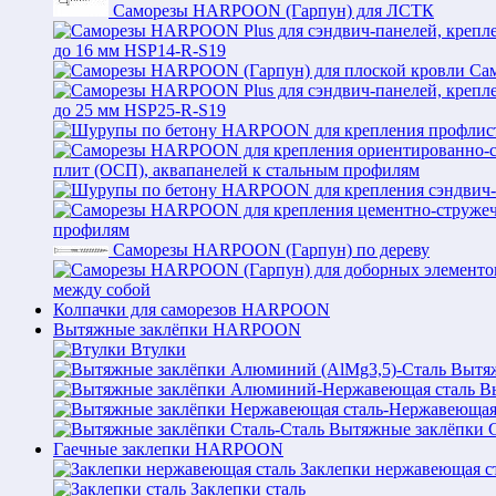
Саморезы HARPOON (Гарпун) для ЛСТК
до 16 мм HSP14-R-S19
Са
до 25 мм HSP25-R-S19
плит (ОСП), аквапанелей к стальным профилям
профилям
Саморезы HARPOON (Гарпун) по дереву
между собой
Колпачки для саморезов HARPOON
Вытяжные заклёпки HARPOON
Втулки
Вытяж
В
Вытяжные заклёпки С
Гаечные заклепки HARPOON
Заклепки нержавеющая с
Заклепки сталь