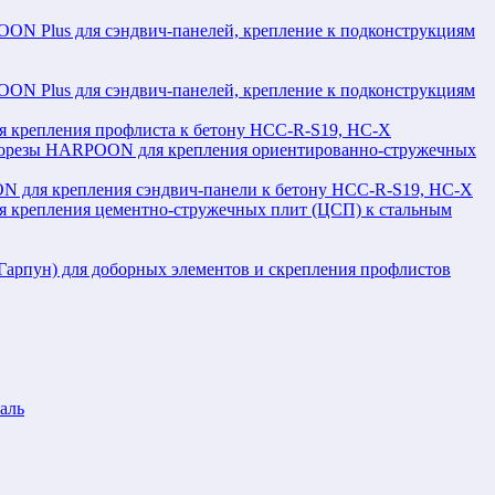
N Plus для сэндвич-панелей, крепление к подконструкциям
N Plus для сэндвич-панелей, крепление к подконструкциям
крепления профлиста к бетону HCC-R-S19, HC-X
орезы HARPOON для крепления ориентированно-стружечных
 для крепления сэндвич-панели к бетону HCC-R-S19, HC-X
крепления цементно-стружечных плит (ЦСП) к стальным
рпун) для доборных элементов и скрепления профлистов
аль