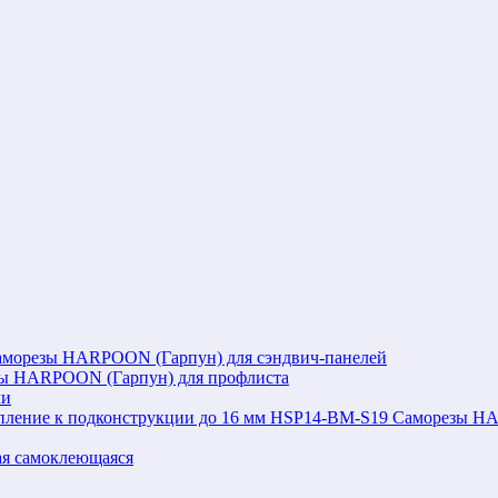
аморезы HARPOON (Гарпун) для сэндвич-панелей
ы HARPOON (Гарпун) для профлиста
ли
Саморезы HAR
я самоклеющаяся