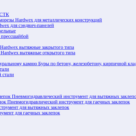
ЛСТК
морезы Hardwex для металлических конструкций
wex для сэндвич-панелей
вельные
 прессшайбой
 Hardwex вытяжные закрытого типа
 Hardwex вытяжные открытого типа
Буры по бетону, железобетону, кирпичной кл
тали
 стали
Пневмогидравлический инструмент для вытяжных заклеп
Пневмогидравлический инструмент для гаечных заклепок
струмент для вытяжных заклепок
румент для гаечных заклепок