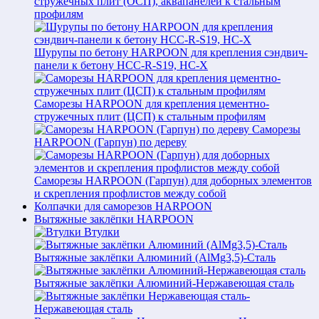
стружечных плит (ОСП), аквапанелей к стальным
профилям
Шурупы по бетону HARPOON для крепления сэндвич-
панели к бетону HCC-R-S19, HC-X
Саморезы HARPOON для крепления цементно-
стружечных плит (ЦСП) к стальным профилям
Саморезы
HARPOON (Гарпун) по дереву
Саморезы HARPOON (Гарпун) для доборных элементов
и скрепления профлистов между собой
Колпачки для саморезов HARPOON
Вытяжные заклёпки HARPOON
Втулки
Вытяжные заклёпки Алюминий (AlMg3,5)-Сталь
Вытяжные заклёпки Алюминий-Нержавеющая сталь