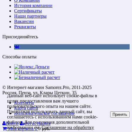
О Компании
История компании
Сертификаты
Наши партнеры
Вакансии
Реквизиты
Присоединяйтесь
Способы оплаты
© Интернет-магазин Samorez.Pro, 2011-2025
Россия, Пенза, ул. Клары Цеткин, 35
Данный веб-сайт использует cookie-файлы в
целях предоставления вам лучшего
Контакты
пользовательского опыта на нашем сайте.
Карта сайта
Продолжая использовать данный сайт, вы
Пользовательское соглашение
Принять
соглашаетесь с использованием нами cookie-
файлов. Для получения дополнительной
Войти
Регистрация
информации см.
Соглашение на обработку
Моя корзина
0
0
руб.