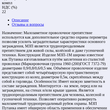
компл
НДС (%)
22
Описание
Отзывы и вопросы
Назначение: Малозаметное проволочное препятствие
используется как дополнительное средство охраны периметра
позволяя усилить заградительные характеристики основного
заграждения, МЗП является труднопреодалимым
препятствием для живой силы, колёсной и даже гусеничной
техники. Конструкция: Изделие МЗП-1М широко известное
как Путанка изготавливается путём заплетения из сталистой
проволоки (Маркировочная группа 1960 (200)ГОСТ 7372-79)
диаметрами 0,9/0,8/0,6/0,5 мм. Объёмное проволочное изделие
представляет собой четырёхъярусную пространственную
конструкцию из колец диаметром 0,5м, скреплённых между
собой в гирлянды. Особенности: Имеет низкую заметность в
составе заграждения. Монтируется - на земле, перед или на
заграждении, на стенах и/или крыше здания. Является
труднопреодолимым препятствием для человека, колесной и
гусеничной техники. Позволяет оперативно развернуть
малозаметный труднопреодалимый рубеж охраны. МЗП
Путанка имеет обширную область применения в обеспечении