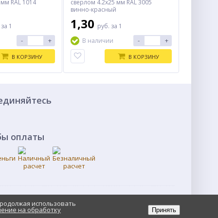
) мм RAL 1014
сверлом 4.2x25 мм RAL 3005
винно-красный
1,30
.
за 1
руб.
за 1
-
+
-
+
В наличии
В КОРЗИНУ
В КОРЗИНУ
единяйтесь
бы оплаты
Продолжая использовать
ение на обработку
Принять