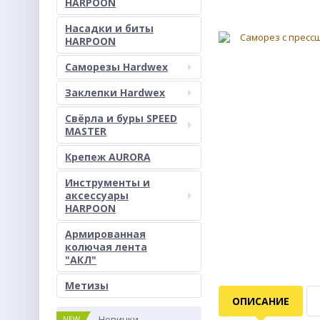
HARPOON
Насадки и биты
HARPOON
Саморезы Hardwex
Заклепки Hardwex
Свёрла и буры SPEED
MASTER
Крепеж AURORA
Инструменты и
аксессуары
HARPOON
Армированная
колючая лента
"АКЛ"
Метизы
ОПИСАНИЕ
Новинки
NEW