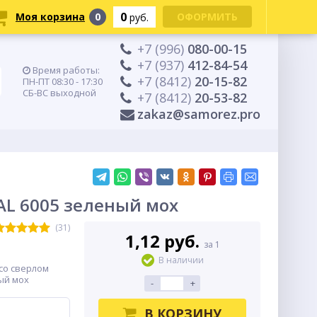
0
Моя корзина
0
ОФОРМИТЬ
руб.
+7 (996)
080-00-15
+7 (937)
412-84-54
Время работы:
+7 (8412)
20-15-82
ПН-ПТ 08:30 - 17:30
СБ-ВС выходной
+7 (8412)
20-53-82
zakaz@samorez.pro
AL 6005 зеленый мох
(31)
1,12 руб.
за 1
В наличии
со сверлом
ный мох
-
+
В КОРЗИНУ