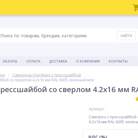
ОБЗОРЫ
ОПЛАТА
ДОСТАВКА
О КОМПАНИИ
КОНТАКТЫ
wex
Саморезы Hardwex с прессшайбой
бой со сверлом 4.2x16 мм RAL 6005 зеленый мох
прессшайбой со сверлом 4.2x16 мм R
Артикул: -
Саморез с прессшайбой 
4.2x16 мм RAL 6005 зеле
НДС (%)